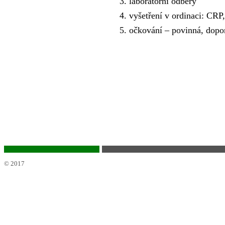
3. laboratorní odběry
4. vyšetření v ordinaci: CR
5. očkování – povinná, dop
© 2017